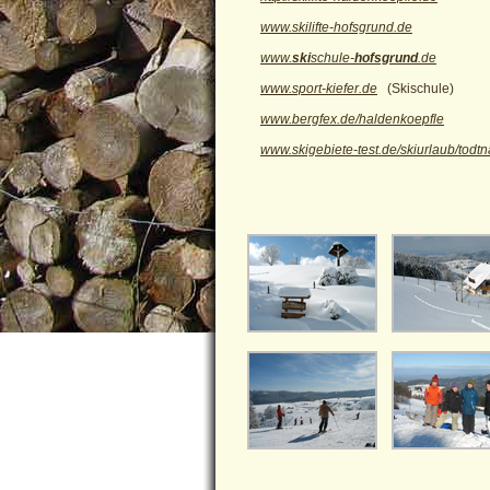
www.skilifte-hofsgrund.de
www.
ski
schule-
hofsgrund
.de
www.sport-kiefer.de
(Skischule)
www.bergfex.de/haldenkoepfle
www.skigebiete-test.de/skiurlaub/todt