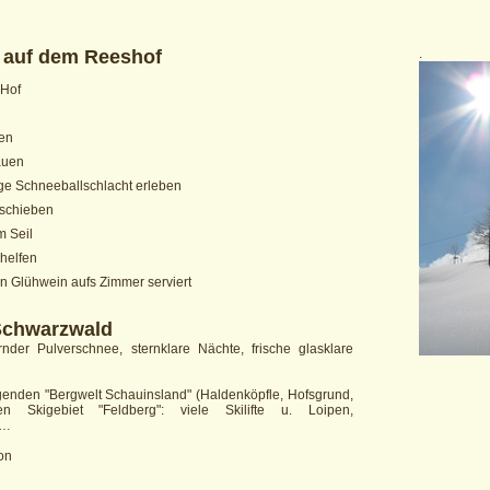
 auf dem Reeshof
.
 Hof
hen
auen
ge Schneeballschlacht erleben
gschieben
m Seil
helfen
en Glühwein aufs Zimmer serviert
Schwarzwald
ernder Pulverschnee, sternklare Nächte, frische glasklare
iegenden "Bergwelt Schauinsland" (Haldenköpfle, Hofsgrund,
 Skigebiet "Feldberg": viele Skilifte u. Loipen,
 …
on