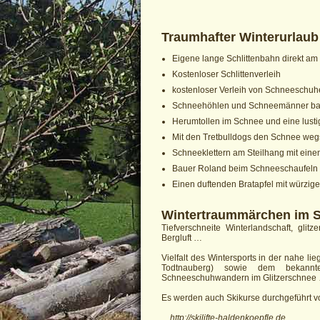
Traumhafter Winterurlaub
Eigene lange Schlittenbahn direkt am
Kostenloser Schlittenverleih
kostenloser Verleih von Schneeschu
Schneehöhlen und Schneemänner b
Herumtollen im Schnee und eine lusti
Mit den Tretbulldogs den Schnee we
Schneeklettern am Steilhang mit eine
Bauer Roland beim Schneeschaufeln 
Einen duftenden Bratapfel mit würzig
Wintertraummärchen im 
Tiefverschneite Winterlandschaft, glitz
Bergluft …
Vielfalt des Wintersports in der nahe l
Todtnauberg) sowie dem bekannten
Schneeschuhwandern im Glitzerschnee
Es werden auch Skikurse durchgeführt v
http://skilifte-haldenkoepfle.de